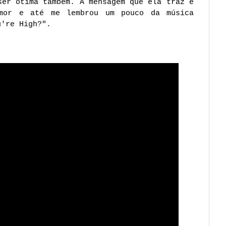
ser ótima também. A mensagem que ela traz é
mor e até me lembrou um pouco da música
u're High?".