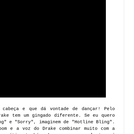
 cabeça e que dá vontade de dançar! Pelo
rake tem um gingado diferente. Se eu quero
ng" e "Sorry", imaginem de "Hotline Bling".
bom e a voz do Drake combinar muito com a