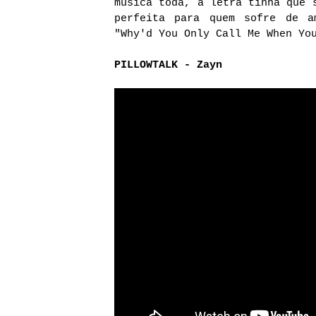
música toda, a letra tinha que 
perfeita para quem sofre de a
"Why'd You Only Call Me When Yo
PILLOWTALK - Zayn