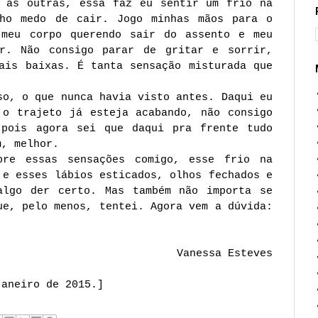
o as outras, essa faz eu sentir um frio na
nho medo de cair. Jogo minhas mãos para o
 meu corpo querendo sair do assento e meu
ar. Não consigo parar de gritar e sorrir,
ais baixas. É tanta sensação misturada que
so, o que nunca havia visto antes. Daqui eu
 o trajeto já esteja acabando, não consigo
 pois agora sei que daqui pra frente tudo
m, melhor.
re essas sensações comigo, esse frio na
 e esses lábios esticados, olhos fechados e
algo der certo. Mas também não importa se
ue, pelo menos, tentei. Agora vem a dúvida:
Vanessa Esteves
janeiro de 2015.]