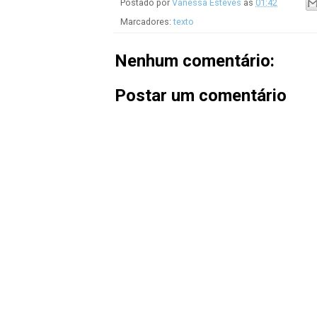
Postado por
Vanessa Esteves
às
01:42
Marcadores:
texto
Nenhum comentário:
Postar um comentário