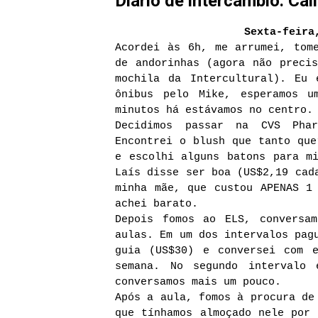
Diário de intercâmbio: Cali
Sexta-feira
Acordei às 6h, me arrumei, tom
de andorinhas (agora não preci
mochila da Intercultural). Eu
ônibus pelo Mike, esperamos u
minutos há estávamos no centro.
Decidimos passar na CVS Pha
Encontrei o blush que tanto que
e escolhi alguns batons para m
Laís disse ser boa (US$2,19 cad
minha mãe, que custou APENAS 1
achei barato.
Depois fomos ao ELS, conversa
aulas. Em um dos intervalos pag
guia (US$30) e conversei com 
semana. No segundo intervalo
conversamos mais um pouco.
Após a aula, fomos à procura de
que tínhamos almoçado nele por 