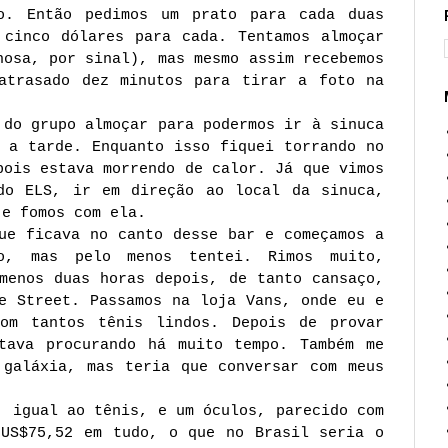
no. Então pedimos um prato para cada duas
 cinco dólares para cada. Tentamos almoçar
hosa, por sinal), mas mesmo assim recebemos
atrasado dez minutos para tirar a foto na
 do grupo almoçar para podermos ir à sinuca
 a tarde. Enquanto isso fiquei torrando no
pois estava morrendo de calor. Já que vimos
do ELS, ir em direção ao local da sinuca,
 e fomos com ela.
ue ficava no canto desse bar e começamos a
o, mas pelo menos tentei. Rimos muito,
menos duas horas depois, de tanto cansaço,
e Street. Passamos na loja Vans, onde eu e
com tantos tênis lindos. Depois de provar
tava procurando há muito tempo. Também me
 galáxia, mas teria que conversar com meus
, igual ao tênis, e um óculos, parecido com
 US$75,52 em tudo, o que no Brasil seria o