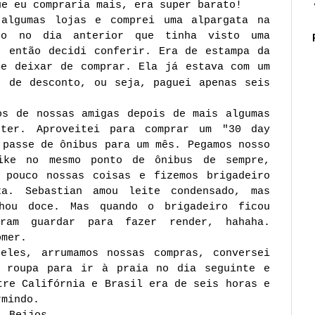
ue eu compraria mais, era super barato!
 algumas lojas e comprei uma alpargata na
to no dia anterior que tinha visto uma
, então decidi conferir. Era de estampa da
de deixar de comprar. Ela já estava com um
%
de desconto, ou seja, paguei apenas seis
os de nossas amigas depois de mais algumas
ter. Aproveitei para comprar um "30 day
 passe de ônibus para um mês. Pegamos nosso
ike no mesmo ponto de ônibus de sempre,
 pouco nossas coisas e fizemos brigadeiro
za. Sebastian amou leite condensado, mas
hou doce. Mas quando o brigadeiro ficou
ram guardar para fazer render, hahaha.
omer.
eles, arrumamos nossas compras, conversei
a roupa para ir à praia no dia seguinte e
tre Califórnia e Brasil era de seis horas e
rmindo.
Beijos,