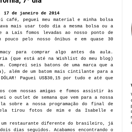
fórnia, 7º dia
, 17 de janeiro de 2014
ei café, peguei meu material e minha bolsa
sava mais usar todo dia a mesma bolsa ou a
 e a Laís fomos levadas ao nosso ponto de
m pouco pelo nosso ônibus e em quase 30
rmacy para comprar algo antes da aula.
ria (que está até na Wishlist do meu blog)
im. Comprei seis batons de uma marca que a
a), além de um batom mais cintilante para a
 DÓLAR! Paguei US$30,15 por tudo e até que
mos com nossas amigas e fomos assistir às
uei o outlet de semana que vem para a nossa
ela sobre a nossa programação do final de
 ela tirou fotos de mim e da Isabelle e
 um restaurante diferente do brasileiro, já
dois dias seguidos. Acabamos encontrando o