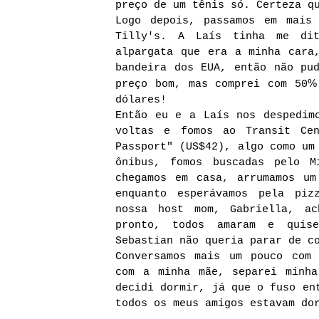
preço de um tênis só. Certeza q
Logo depois, passamos em mais
Tilly's. A Laís tinha me di
alpargata que era a minha cara
bandeira dos EUA, então não pu
preço bom, mas comprei com 50
dólares!
Então eu e a Laís nos despedim
voltas e fomos ao Transit Cen
Passport" (US$42), algo como um
ônibus, fomos buscadas pelo M
chegamos em casa, arrumamos um
enquanto esperávamos pela piz
nossa host mom, Gabriella, ac
pronto, todos amaram e quise
Sebastian não queria parar de c
Conversamos mais um pouco com 
com a minha mãe, separei minh
decidi dormir, já que o fuso en
todos os meus amigos estavam do