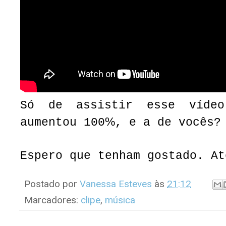
Só de assistir esse vídeo
%
aumentou 100
, e a de vocês?
Espero que tenham gostado. At
Postado por
Vanessa Esteves
às
21:12
Marcadores:
clipe
,
música